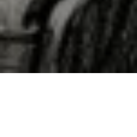
A
A
Il s’agit maintenant de réintégrer les combattants harkis dans
l’histoire de France, et de donner à tous des éléments pour
comprendre et estimer à leur juste valeur les raisons de leur
engagement, leur efficacité opérationnelle, et les enjeux pour la