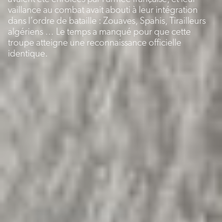
vaillance au combat avait abouti à leur intégration
dans l’ordre de bataille : Zouaves, Spahis, Tirailleurs
algériens … Le temps a manqué pour que cette
troupe atteigne une reconnaissance officielle
identique.