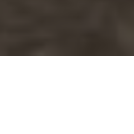
A
A
4e de couverture
« “Ici on ne vend pas le pain des Français aux bougnoules ! Dix
baguettes ! Et encore quoi ?” éructa le boulanger, les bras croisés
derrière sa longue vitrine de pâtisseries. J’avais six ans et mon père,