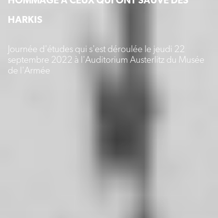
HARKIS
Journée d'études qui s'est déroulée le jeudi 22
septembre 2022 à l'Auditorium Austerlitz du Musée
de l'Armée