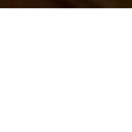
A
A
Le CDHA est heureux de vous annoncer l'ouverture de la nouvelle
édition du Concours d'écriture 2026 !
Le thème retenu cette année est « TRAVERSER » !
Il sera compris dans toute sa richesse : géographique, culturelle,
symbolique…
Traverser la mer, traverser les épreuves, traverser le temps et les
cultures et, au bout du voyage, se retrouver transformé.