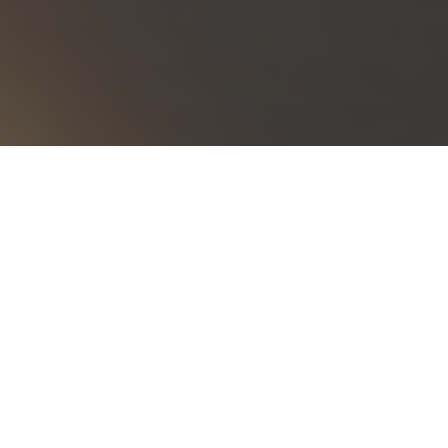
A
A
L'historien et militant
Mohammed Harbi est décédé le 1er janvier 2026 à l'âge de 92 ans.
Les obsèques ont eu lieu au Crématorium du Père-Lachaise, Salle
de la Coupole de Paris (75020) le mardi 13 janvier 2026.
Auteur de très nombreux ouvrages, Mohammed Harbi