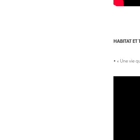
HABITAT ET
• « Une vie q