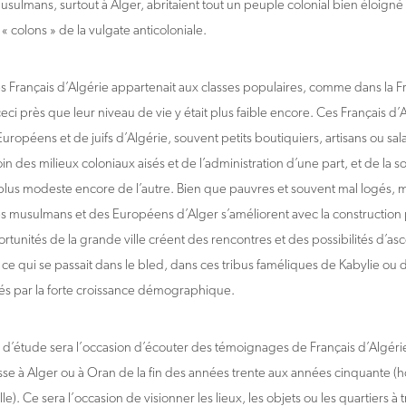
usulmans, surtout à Alger, abritaient tout un peuple colonial bien éloign
« colons » de la vulgate anticoloniale.
es Français d’Algérie appartenait aux classes populaires, comme dans la 
eci près que leur niveau de vie y était plus faible encore. Ces Français d’
ropéens et de juifs d’Algérie, souvent petits boutiquiers, artisans ou sal
oin des milieux coloniaux aisés et de l’administration d’une part, et de la
plus modeste encore de l’autre. Bien que pauvres et souvent mal logés, m
 musulmans et des Européens d’Alger s’améliorent avec la construction
rtunités de la grande ville créent des rencontres et des possibilités d’asc
 ce qui se passait dans le bled, dans ces tribus faméliques de Kabylie ou 
s par la forte croissance démographique.
 d’étude sera l’occasion d’écouter des témoignages de Français d’Algérie
sse à Alger ou à Oran de la fin des années trente aux années cinquante (h
lle). Ce sera l’occasion de visionner les lieux, les objets ou les quartiers à 