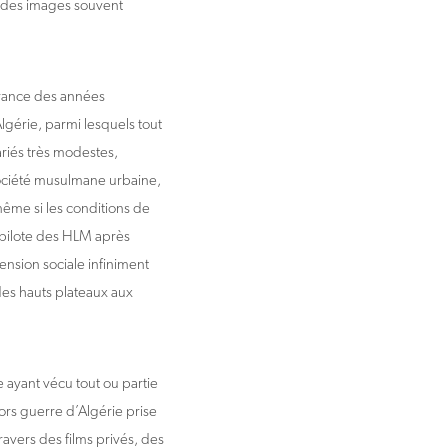
é des images souvent
France des années
Algérie, parmi lesquels tout
ariés très modestes,
 société musulmane urbaine,
ême si les conditions de
 pilote des HLM après
ension sociale infiniment
des hauts plateaux aux
 ayant vécu tout ou partie
ors guerre d’Algérie prise
travers des films privés, des