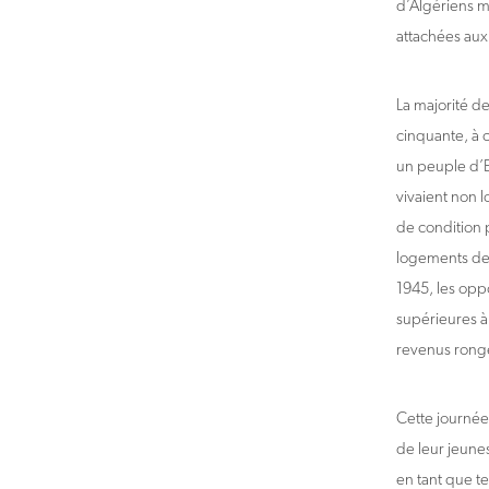
d’Algériens m
attachées aux 
La majorité d
cinquante, à c
un peuple d’Eu
vivaient non l
de condition 
logements des
1945, les oppo
supérieures à
revenus rongé
Cette journée
de leur jeune
en tant que te