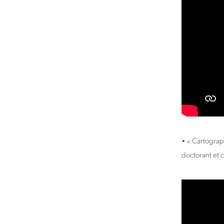
• « Cartograp
doctorant et 