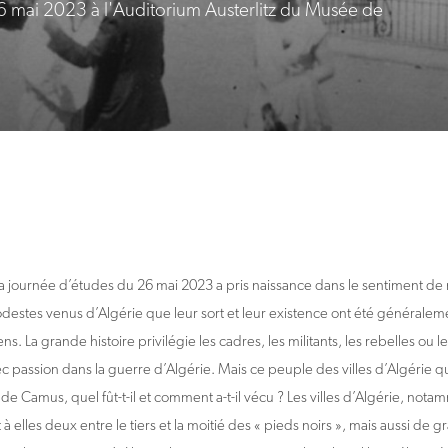
26 mai 2023 à l'Auditorium Austerlitz du Musée de
a journée d’études du 26 mai 2023 a pris naissance dans le sentiment de
destes venus d’Algérie que leur sort et leur existence ont été généraleme
ens. La grande histoire privilégie les cadres, les militants, les rebelles ou le
c passion dans la guerre d’Algérie. Mais ce peuple des villes d’Algérie q
de Camus, quel fût-t-il et comment a-t-il vécu ? Les villes d’Algérie, nota
à elles deux entre le tiers et la moitié des « pieds noirs », mais aussi 