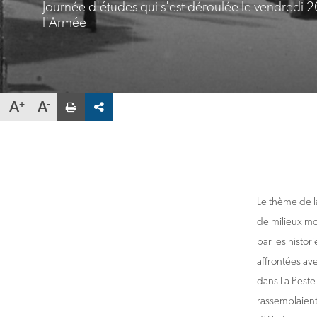
Journée d'études qui s'est déroulée le vendredi 
l'Armée
Partager
A
A
la
fiche
par
email
Veuillez
saisir
une
adresse
Le thème de l
de milieux mo
par les histori
affrontées ave
dans La Peste 
rassemblaient 