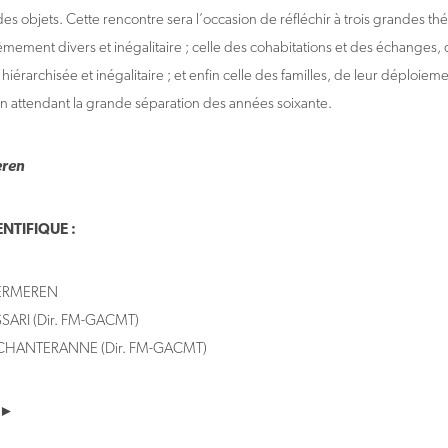
es objets. Cette rencontre sera l’occasion de réfléchir à trois grandes th
rêmement divers et inégalitaire ; celle des cohabitations et des échanges,
érarchisée et inégalitaire ; et enfin celle des familles, de leur déploieme
 en attendant la grande séparation des années soixante.
eren
NTIFIQUE :
 VERMEREN
SARI (Dir. FM-GACMT)
CHANTERANNE (Dir. FM-GACMT)
 ►