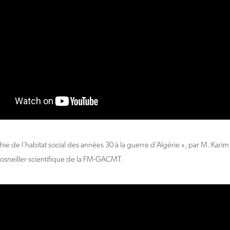
hie de l’habitat social des années 30 à la guerre d’Algérie », par M. Kari
cosneiller scientifique de la FM-GACMT.