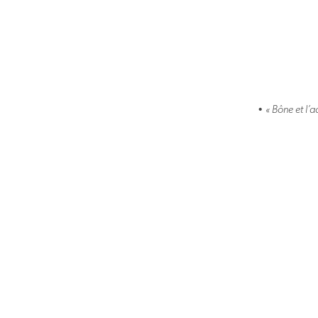
•
« Bône et l’