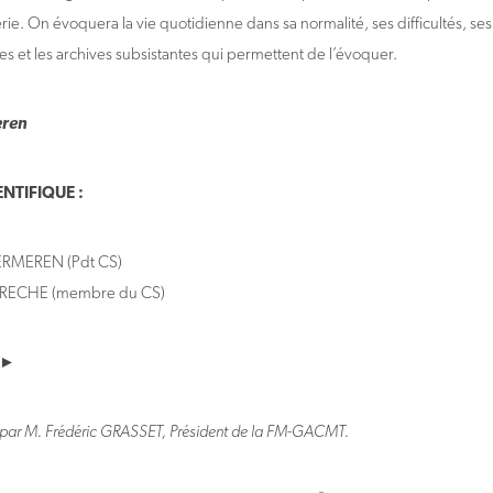
ie. On évoquera la vie quotidienne dans sa normalité, ses difficultés, ses 
es et les archives subsistantes qui permettent de l’évoquer.
eren
NTIFIQUE :
VERMEREN (Pdt CS)
ATRECHE (membre du CS)
 ►
n par M. Frédéric GRASSET, Président de la FM-GACMT.