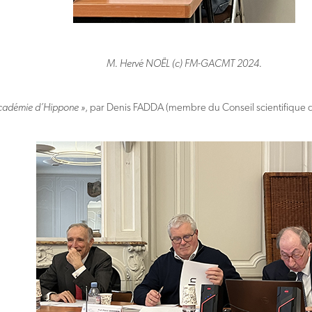
M. Hervé NOËL (c) FM-GACMT 2024.
académie d’Hippone »
, par Denis FADDA (membre du Conseil scientifique