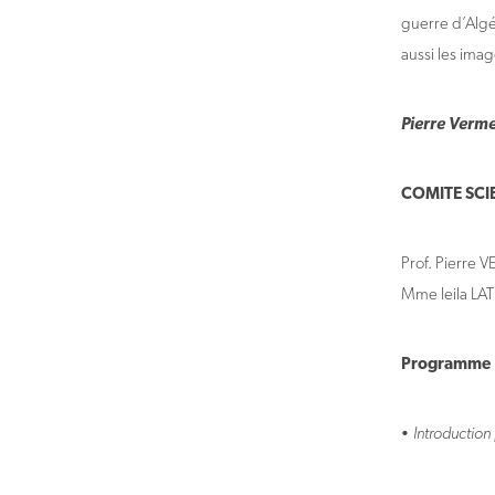
guerre d’Algér
aussi les imag
Pierre Verm
COMITE SCIE
Prof. Pierre 
Mme leila L
Programme
• Introductio