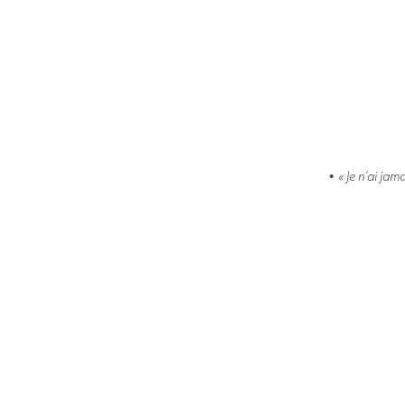
•
« Je n’ai jam