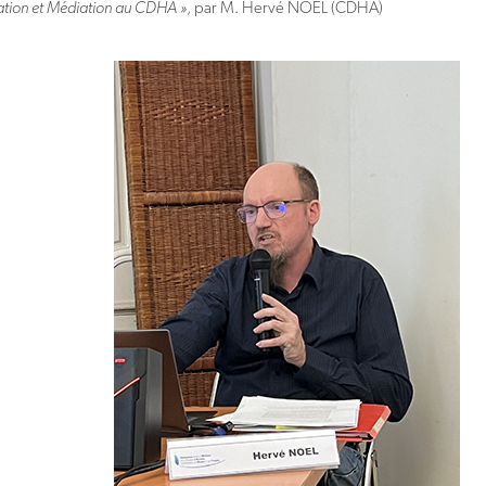
tion et Médiation au CDHA »
, par M. Hervé NOËL (CDHA)