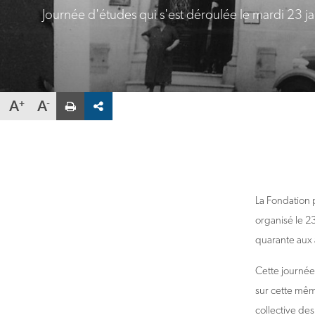
Journée d'études qui s'est déroulée le mardi 23
Partager
A
A
la
fiche
par
email
Veuillez
saisir
une
adresse
La Fondation 
organisé le 2
quarante aux a
Cette journée
sur cette même
collective de