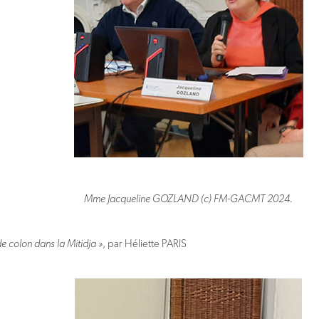
Mme Jacqueline GOZLAND (c) FM-GACMT 2024.
de colon dans la Mitidja »
, par Héliette PARIS