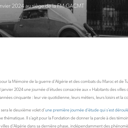
 janvier 2024 au siège de la FM-GACMT
pour la Mémoire de la guerre d’Algérie et des combats du Maroc et de 
3 janvier 2024 une journée d’études consacrée aux « Habitants des villes
nnées cinquante : leur vie quotidienne, leurs métiers, leurs loisirs et la c
 sera le deuxième volet d’
une première journée d’étude qui s’est déroul
 thématique. Il s’agit pour la Fondation de donner la parole à des témoins
s villes d’Algérie dans sa dernière phase, indépendamment des phénomèn