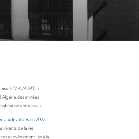
Tunisie (FM-GACMT) a
 d’Algérie des années
ohabitation entre eux ».
ée aux Invalides en 2023
 vivants de la vie
es et évènement liés à la