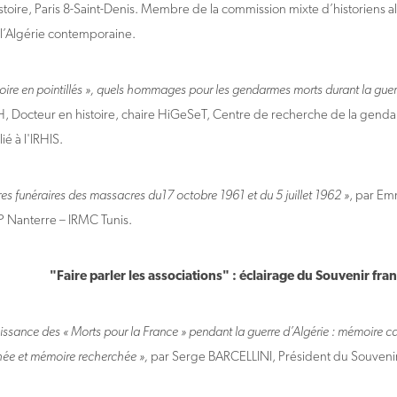
stoire, Paris 8-Saint-Denis. Membre de la commission mixte d’historiens a
e l’Algérie contemporaine.
ire en pointillés », quels hommages pour les gendarmes morts durant la guer
Docteur en histoire, chaire HiGeSeT, Centre de recherche de la genda
ié à l'IRHIS.
s funéraires des massacres du17 octobre 1961 et du 5 juillet 1962 »
, par E
SP Nanterre – IRMC Tunis.
"Faire parler les associations" : éclairage du Souvenir fran
issance des « Morts pour la France » pendant la guerre d’Algérie : mémoire
hée et mémoire recherchée »,
par Serge BARCELLINI, Président du Souvenir