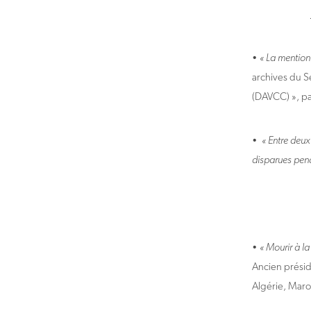
•
« La mention 
archives du S
(DAVCC) », p
•
« Entre deux
disparues pend
•
« Mourir à l
Ancien présid
Algérie, Maro