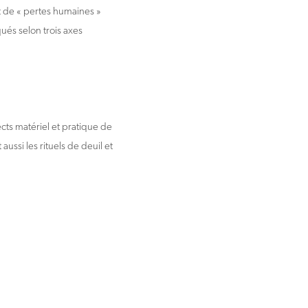
t de « pertes humaines »
qués selon trois axes
ects matériel et pratique de
ussi les rituels de deuil et