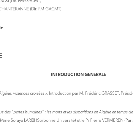
SARI (Dir. FM-GACMT)
CHANTERANNE (Dir. FM-GACMT)
 ►
E
INTRODUCTION GENERALE
lgérie, violences croisées »
, Introduction par M. Frédéric GRASSET, Prés
ue des "pertes humaines" : les morts et les disparitions en Algérie en temps de
r Mme Soraya LARIBI (Sorbonne Université) et le Pr Pierre VERMEREN (Par