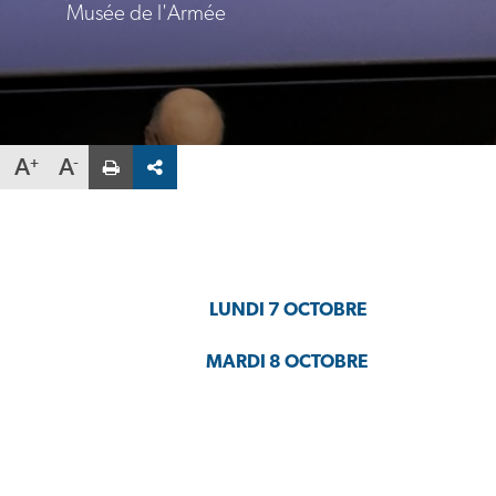
Musée de l'Armée
Partager
A
A
la
fiche
par
email
Veuillez
saisir
une
LUNDI 7 OCTOBRE
adresse
MARDI 8 OCTOBRE