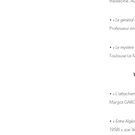
médecine. Au
•
« Le général
Professeur ém
•
« Le mystère
Toulouse-Le Mi
•
« L'attachem
Margot GARCIN
•
« Entre Algér
1958) »
, par 