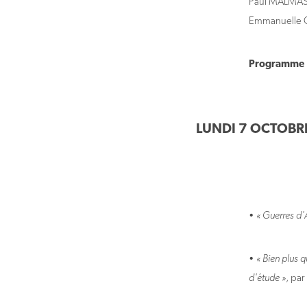
Paul MALMAS
Emmanuelle 
Programme
LUNDI 7 OCTOBR
•
« Guerres d'A
•
« Bien plus q
d'étude »
, pa