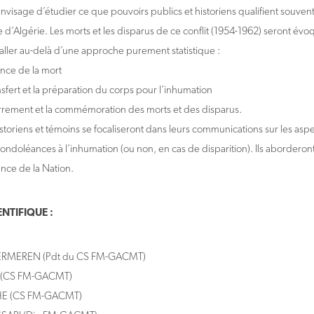
nvisage d’étudier ce que pouvoirs publics et historiens qualifient souven
 d’Algérie. Les morts et les disparus de ce conflit (1954-1962) seront évo
aller au-delà d’une approche purement statistique :
e de la mort
rt et la préparation du corps pour l’inhumation
ent et la commémoration des morts et des disparus.
istoriens et témoins se focaliseront dans leurs communications sur les asp
condoléances à l’inhumation (ou non, en cas de disparition). Ils aborderont a
ance de la Nation.
NTIFIQUE :
 VERMEREN (Pdt du CS FM-GACMT)
I (CS FM-GACMT)
CHE (CS FM-GACMT)