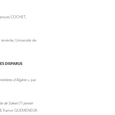
François COCHET,
 émérite, Université de
ES DISPARUS
metières d’Algérie »
, par
e de Sakiet (11 janvier
ie & Tramor QUEMENEUR,