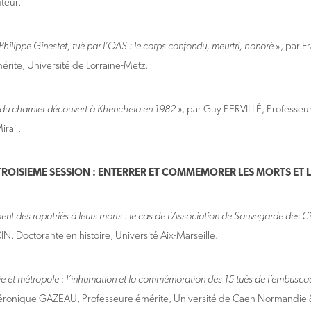
teur.
 Philippe Ginestet, tué par l’OAS : le corps confondu, meurtri, honoré
», par 
érite, Université de Lorraine-Metz.
 du charnier découvert à Khenchela en 1982 »
, par Guy PERVILLÉ, Professeur
rail.
TROISIEME SESSION : ENTERRER ET COMMEMORER LES MORTS ET L
ent des rapatriés à leurs morts : le cas de l’Association de Sauvegarde des Ci
, Doctorante en histoire, Université Aix-Marseille.
ie et métropole : l’inhumation et la commémoration des 15 tués de l’embuscad
Véronique GAZEAU, Professeure émérite, Université de Caen Normand