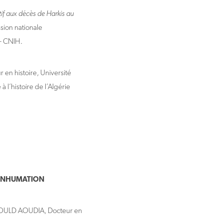
tif aux décès de Harkis au
ion nationale
 – CNIH.
 en histoire, Université
 l’histoire de l’Algérie
L’INHUMATION
e OULD AOUDIA, Docteur en