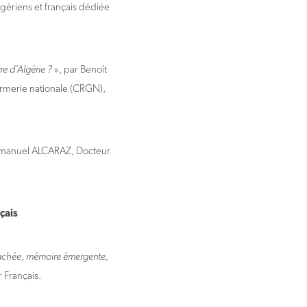
lgériens et français dédiée
re d’Algérie ?
», par Benoît
rmerie nationale (CRGN),
mmanuel ALCARAZ, Docteur
çais
 cachée, mémoire émergente,
 Français.