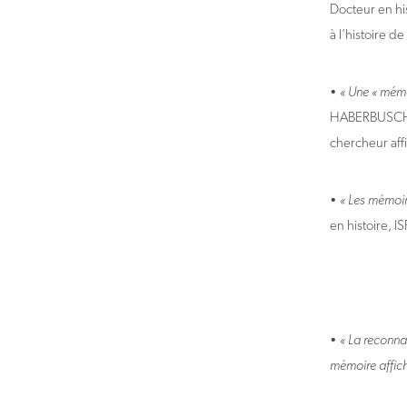
Docteur en hi
à l’histoire d
•
« Une « mémo
HABERBUSCH, 
chercheur affil
•
« Les mémoire
en histoire, I
•
« La reconna
mémoire affic