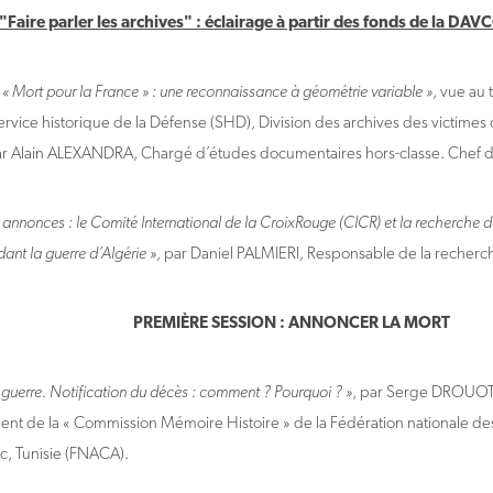
"Faire parler les archives" : éclairage à partir des fonds de la DAV
« Mort pour la France » : une reconnaissance à géométrie variable »
, vue au
ervice historique de la Défense (SHD), Division des archives des victimes
ar Alain ALEXANDRA, Chargé d’études documentaires hors-classe. Chef 
 annonces : le Comité International de la CroixRouge (CICR) et la recherche 
ant la guerre d’Algérie »
, par Daniel PALMIERI, Responsable de la recher
PREMIÈRE SESSION : ANNONCER LA MORT
a guerre. Notification du décès : comment ? Pourquoi ? »
, par Serge DROUOT,
ent de la « Commission Mémoire Histoire » de la Fédération nationale de
c, Tunisie (FNACA).