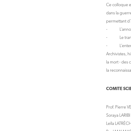
Ce colloque e
dans la guerre
permettant d’
- L’annonc
- Le transfe
- L’enterrem
Archivistes, h
la mort - des 
la reconnaiss
COMITE SCIE
Prof. Pierre
Soraya LARIB
Leïla LATRÈ