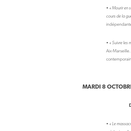
•
« Mourir en 
cours de la gu
indépendante 
•
« Suivre les 
Aix-Marseille.
contemporain
MARDI 8 OCTOBR
•
« Le massac