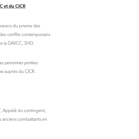
CC et du CICR
 travers du prisme des
 des conflits contemporains
de la DAVCC, SHD.
des personnes portées
che auprès du CICR.
 Appelé du contingent,
s anciens combattants en