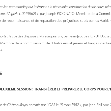
service commandé pour la France : la nécessaire construction du discours rela
erre d’Algérie (19561962) »
, par Joseph PICCINATO, Membre de la Commiss
de reconnaissance et de réparation des préjudices subis par les Harkis
morts : le cas des disparus civils européens »
, par Jean-Jacques JORDI, Docteur
 Membre de la commission mixte d’historiens algériens et français dédiée à
e.
E
DEUXIÈME SESSION : TRANSFÉRER ET PRÉPARER LE CORPS POUR 
re de ChâteauRoyal commis par l’OAS le 15 mars 1962
», par Jean-Philipp