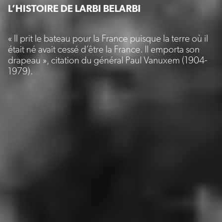
L’HISTOIRE DE LARBI BELARBI
« Il prit le bateau pour la France puisque la terre où il
était né avait cessé d’être la France. Il emporta son
drapeau », citation du général Paul Vanuxem (1904-
1979).