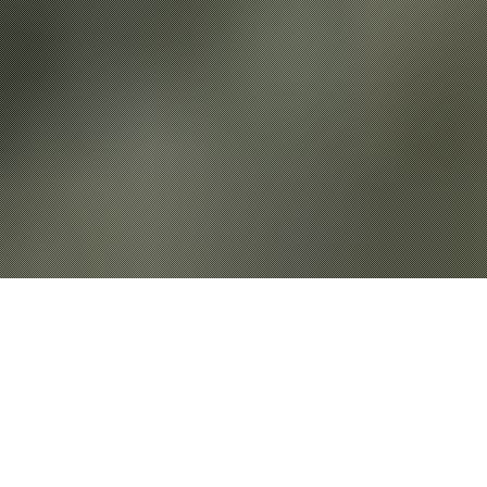
A
A
1/ CONSTITUTION DU FICHIER DES « ENLEVÉS PORTÉS
DISPARUS »
2/ L’ELABORATION DES LISTES EN QUELQUES DATES