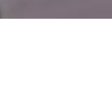
A
A
Chaque année, l’UNESCO désigne une capitale mondiale du livre,
qui sert de scène pour des événements littéraires et culturels de
premier plan. Les villes choisies sont celles où la culture et les arts
sont en pleine effervescence. Des villes comme Paris, Madrid ou
Mexico ont déjà eu l’honneur d’accueillir ce titre.
Avec sa riche histoire, son environnement culturel dynamique et ses
nombreux événements littéraires, Rabat a été choisie pour être la
capitale mondiale du livre 2026. La ville abrite de nombreuses